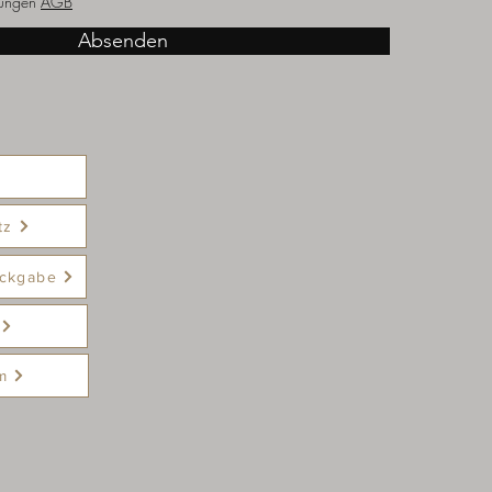
ungen
AGB
Absenden
tz
ckgabe
m