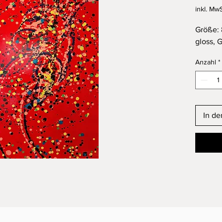
inkl. MwS
Größe: 
gloss, 
Anzahl
*
In d