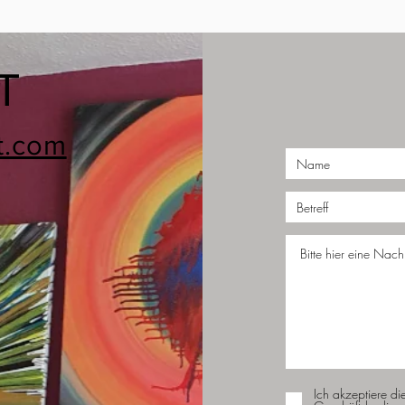
T
t.com
Ich akzeptiere di