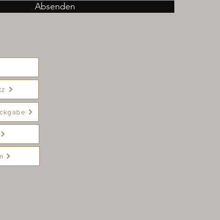
Absenden
tz
ckgabe
m