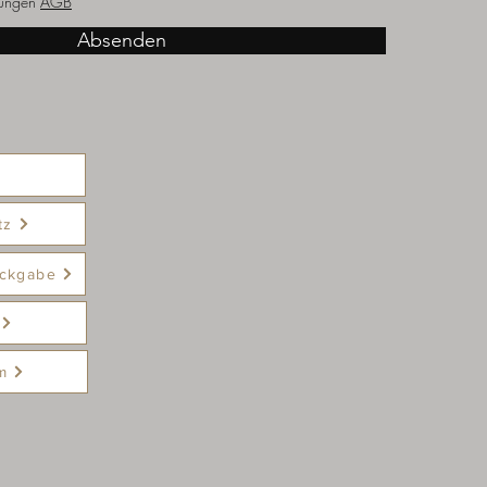
ungen
AGB
Absenden
tz
ckgabe
m