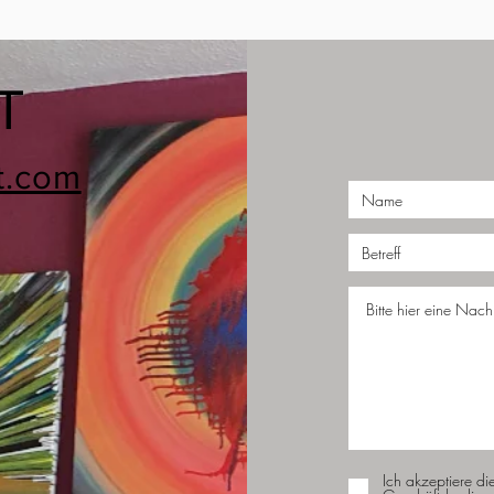
T
t.com
Ich akzeptiere di