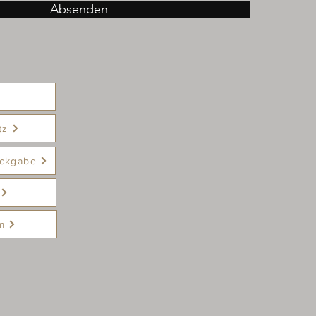
Absenden
tz
ckgabe
m