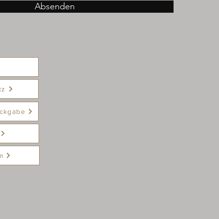
Absenden
tz
ckgabe
m