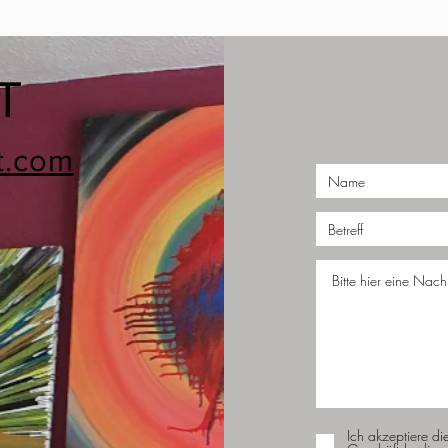
T
t.com
Ich akzeptiere di