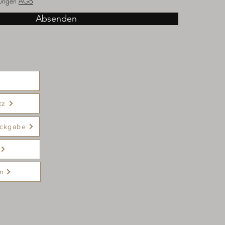
ungen
AGB
Absenden
tz
ckgabe
m