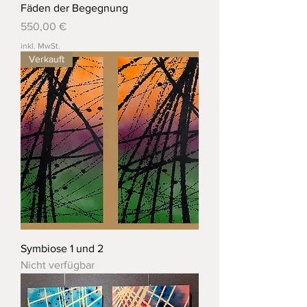
Fäden der Begegnung
Preis
550,00 €
inkl. MwSt.
Verkauft
Symbiose 1 und 2
Nicht verfügbar