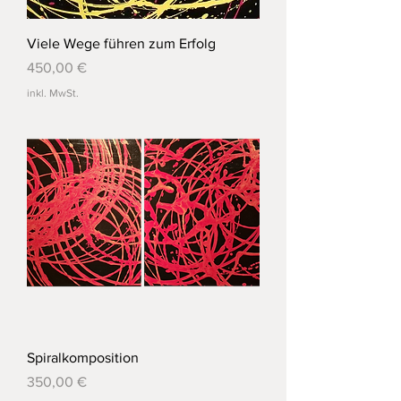
Viele Wege führen zum Erfolg
Preis
450,00 €
inkl. MwSt.
Spiralkomposition
Preis
350,00 €