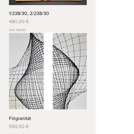
1/238/30, 2/238/30
Preis
480,00 €
inkl. MwSt.
Filigranität
Preis
550,00 €