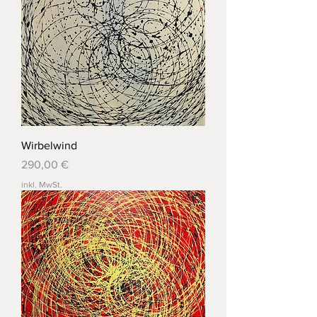
Wirbelwind
Preis
290,00 €
inkl. MwSt.